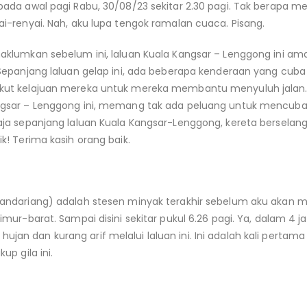
pada awal pagi Rabu, 30/08/23 sekitar 2.30 pagi. Tak berapa me
ai-renyai. Nah, aku lupa tengok ramalan cuaca. Pisang.
aklumkan sebelum ini, laluan Kuala Kangsar – Lenggong ini am
. Sepanjang laluan gelap ini, ada beberapa kenderaan yang cu
kut kelajuan mereka untuk mereka membantu menyuluh jalan.
ngsar – Lenggong ini, memang tak ada peluang untuk mencuba 
haja sepanjang laluan Kuala Kangsar-Lenggong, kereta bersela
k! Terima kasih orang baik.
Bandariang) adalah stesen minyak terakhir sebelum aku akan 
timur-barat. Sampai disini sekitar pukul 6.26 pagi. Ya, dalam 4 
an dan kurang arif melalui laluan ini. Ini adalah kali pertam
up gila ini.