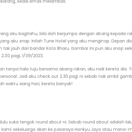
ekarang, kedai emas melambak.
yang aku bagitahu, bila dah berjumpa dengan abang kepada rak
ang aku snap. Inilah Tune Hotel yang aku menginap. Depan di
 tak jauh dari bandar Kota Bharu. Gambar ini pun aku snap se
l 2.30 pagi, 1/09/2023.
an tanpa hala tuju bersama abang rakan, aku naik kereta dia. 
rsonal. Jadi aku check out 2.30 pagi ni sebab nak ambil gamba
h waktu siang hari, kereta banyak!
dulu suka tengok round about ni. Sebab round about adalah la
a kami sekeluarga akan ke pasaraya Hankyu Jaya atau mana