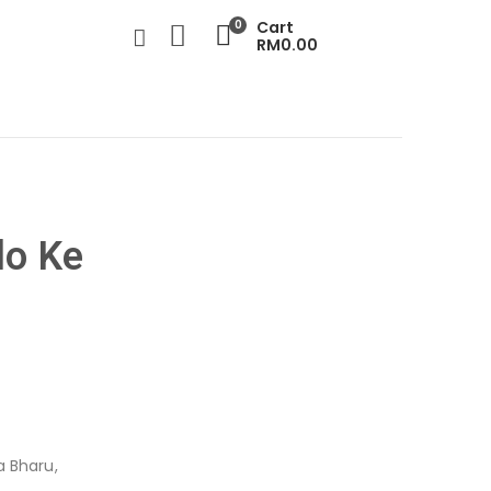
0
Cart
RM
0.00
lo Ke
a Bharu,