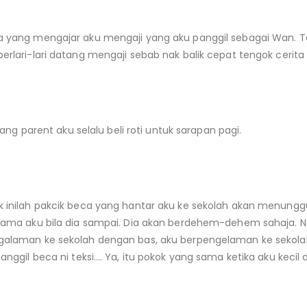
 yang mengajar aku mengaji yang aku panggil sebagai Wan. T
rlari-lari datang mengaji sebab nak balik cepat tengok cerita 
 yang parent aku selalu beli roti untuk sarapan pagi.
 inilah pakcik beca yang hantar aku ke sekolah akan menunggu
nama aku bila dia sampai. Dia akan berdehem-dehem sahaja. N
alaman ke sekolah dengan bas, aku berpengelaman ke sekola
nggil beca ni teksi…. Ya, itu pokok yang sama ketika aku kecil d