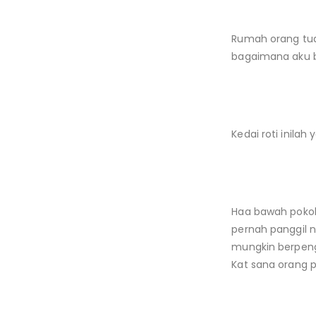
Rumah orang tua
bagaimana aku be
Kedai roti inilah
Haa bawah pokok
pernah panggil 
mungkin berpeng
Kat sana orang pa