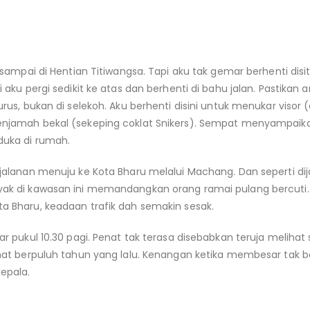
, sampai di Hentian Titiwangsa. Tapi aku tak gemar berhenti dis
 aku pergi sedikit ke atas dan berhenti di bahu jalan. Pastikan 
rus, bukan di selekoh. Aku berhenti disini untuk menukar visor (
njamah bekal (sekeping coklat Snikers). Sempat menyampaik
duka di rumah.
jalanan menuju ke Kota Bharu melalui Machang. Dan seperti dij
ak di kawasan ini memandangkan orang ramai pulang bercuti. 
a Bharu, keadaan trafik dah semakin sesak.
ar pukul 10.30 pagi. Penat tak terasa disebabkan teruja meliha
hat berpuluh tahun yang lalu. Kenangan ketika membesar tak b
epala.