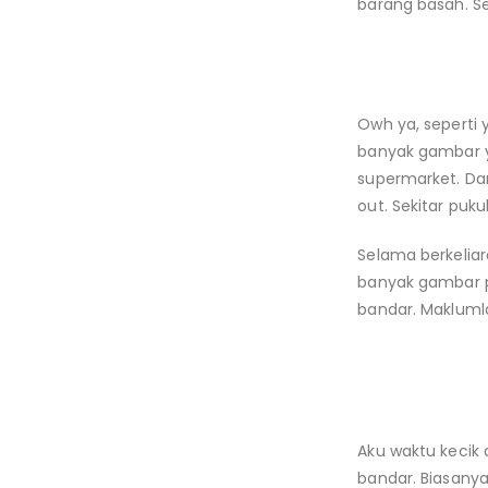
barang basah. S
Owh ya, seperti 
banyak gambar y
supermarket. Dan
out. Sekitar puku
Selama berkeliar
banyak gambar pe
bandar. Maklumla
Aku waktu kecik 
bandar. Biasany