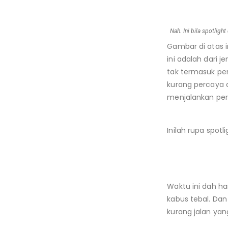
Nah. Ini bila spotligh
Gambar di atas 
ini adalah dari 
tak termasuk pen
kurang percaya d
menjalankan pern
Inilah rupa spotl
Waktu ini dah h
kabus tebal. Dan 
kurang jalan yan