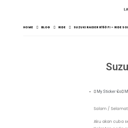
L
HOME
BLOG
RIDE
SUZUKI RAIDER R150 FI – RIDE S
Suzu
My Sticker Co
M
Salam / Selamat
Aku akan cuba se