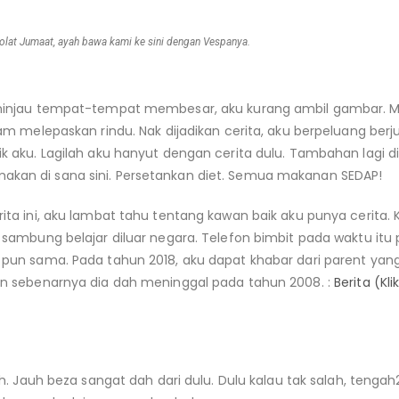
solat Jumaat, ayah bawa kami ke sini dengan Vespanya.
ninjau tempat-tempat membesar, aku kurang ambil gambar. M
jam melepaskan rindu. Nak dijadikan cerita, aku berpeluang be
k aku. Lagilah aku hanyut dengan cerita dulu. Tambahan lagi di
an di sana sini. Persetankan diet. Semua makanan SEDAP!
ita ini, aku lambat tahu tentang kawan baik aku punya cerita. 
 sambung belajar diluar negara. Telefon bimbit pada waktu itu 
pun sama. Pada tahun 2018, aku dapat khabar dari parent yan
un sebenarnya dia dah meninggal pada tahun 2008. :
Berita (Kl
ah. Jauh beza sangat dah dari dulu. Dulu kalau tak salah, tengah