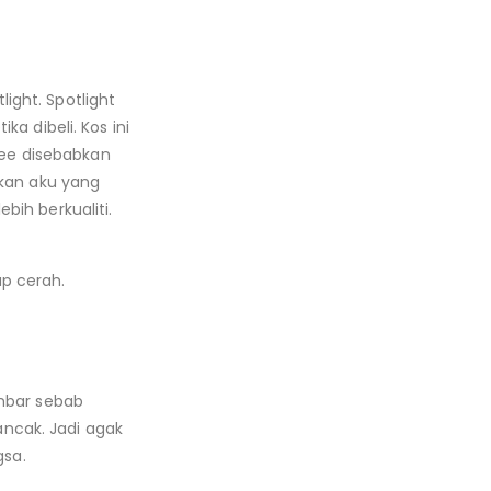
ght. Spotlight
a dibeli. Kos ini
opee disebabkan
akan aku yang
ih berkualiti.
up cerah.
ambar sebab
ancak. Jadi agak
gsa.