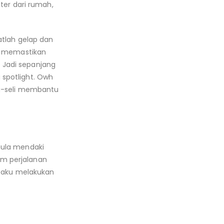
ter dari rumah,
atlah gelap dan
ba memastikan
 Jadi sepanjang
spotlight. Owh
ng-seli membantu
mula mendaki
jam perjalanan
a aku melakukan