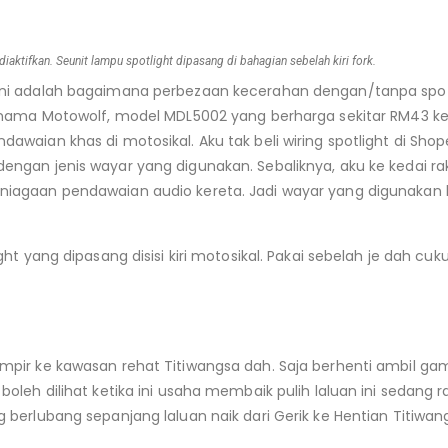
t diaktifkan. Seunit lampu spotlight dipasang di bahagian sebelah kiri fork.
ini adalah bagaimana perbezaan kecerahan dengan/tanpa spotli
jenama Motowolf, model MDL5002 yang berharga sekitar RM43 ketik
dawaian khas di motosikal. Aku tak beli wiring spotlight di Sh
engan jenis wayar yang digunakan. Sebaliknya, aku ke kedai r
iagaan pendawaian audio kereta. Jadi wayar yang digunakan leb
ight yang dipasang disisi kiri motosikal. Pakai sebelah je dah cuk
ampir ke kawasan rehat Titiwangsa dah. Saja berhenti ambil g
boleh dilihat ketika ini usaha membaik pulih laluan ini sedang r
g berlubang sepanjang laluan naik dari Gerik ke Hentian Titiwan