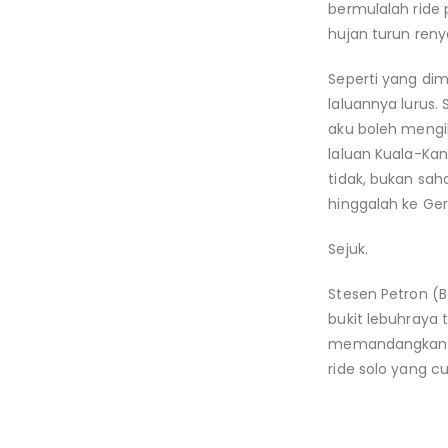
bermulalah ride 
hujan turun reny
Seperti yang dim
laluannya lurus
aku boleh mengi
laluan Kuala-Ka
tidak, bukan sa
hinggalah ke Geri
Sejuk.
Stesen Petron (
bukit lebuhraya 
memandangkan huj
ride solo yang cuk