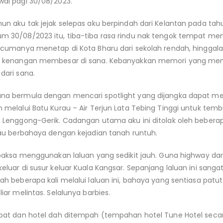
wal pagi 30/08/2023.
un aku tak jejak selepas aku berpindah dari Kelantan pada tahu
m 30/08/2023 itu, tiba-tiba rasa rindu nak tengok tempat mem
 cumanya menetap di Kota Bharu dari sekolah rendah, hinggalah
at kenangan membesar di sana. Kebanyakkan memori yang me
dari sana.
na bermula dengan mencari spotlight yang dijangka dapat 
 melalui Batu Kurau – Air Terjun Lata Tebing Tinggi untuk tem
n Lenggong-Gerik. Cadangan utama aku ini ditolak oleh bebera
pau berbahaya dengan kejadian tanah runtuh.
rpaksa menggunakan laluan yang sedikit jauh. Guna highway dari
eluar di susur keluar Kuala Kangsar. Sepanjang laluan ini sanga
ah beberapa kali melalui laluan ini, bahaya yang sentiasa patut
iar melintas. Selalunya barbies.
apat dan hotel dah ditempah (tempahan hotel Tune Hotel secar