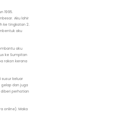
n 1995.
besar. Aku lahir
 ke tingkatan 2.
mbentuk aku
membantu aku
bus ke Sumpitan
pa rakan kerana
 susur keluar
t gelap dan juga
 diberi perhatian
a online). Maka