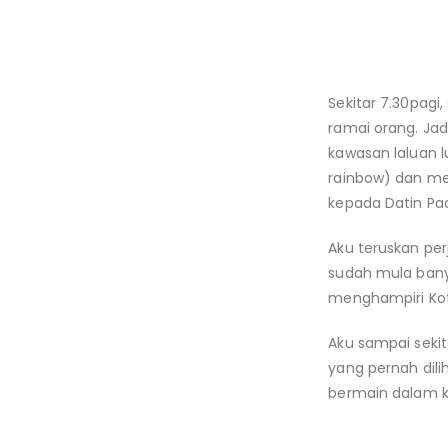
Sekitar 7.30pagi
ramai orang. Jadi
kawasan laluan lu
rainbow) dan me
kepada Datin Pa
Aku teruskan per
sudah mula bany
menghampiri Kot
Aku sampai sekit
yang pernah dili
bermain dalam k