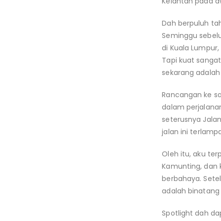
Kelantan pada a
Dah berpuluh tah
Seminggu sebelu
di Kuala Lumpur,
Tapi kuat sang
sekarang adalah 
Rancangan ke sa
dalam perjalanan
seterusnya Jala
jalan ini terlam
Oleh itu, aku te
Kamunting, dan k
berbahaya. Setel
adalah binatang l
Spotlight dah d