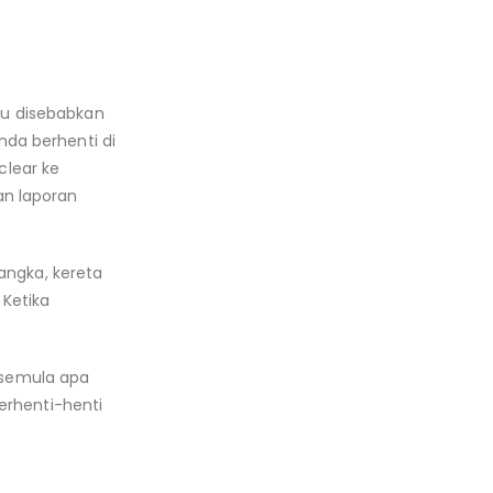
itu disebabkan
anda berhenti di
clear ke
an laporan
angka, kereta
Ketika
t semula apa
erhenti-henti