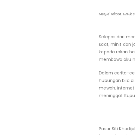
Masjid Telipot. Untuk 
Selepas dari me
saat, minit dan 
kepada rakan bai
membawa aku mak
Dalam cerita-cer
hubungan bila di
mewah. Internet 
meninggal. Itup
Pasar Siti Khadij