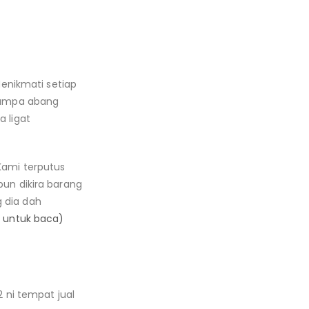
enikmati setiap
rjumpa abang
a ligat
Kami terputus
pun dikira barang
g dia dah
ik untuk baca)
2 ni tempat jual