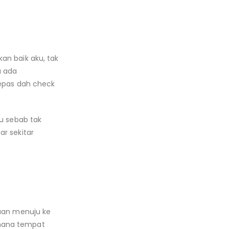
an baik aku, tak
a ada
lepas dah check
Tu sebab tak
r sekitar
luan menuju ke
-mana tempat